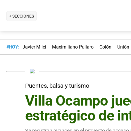
+ SECCIONES
#HOY:
Javier Milei
Maximiliano Pullaro
Colón
Unión
Puentes, balsa y turismo
Villa Ocampo jueg
estratégico de in
Se registran avances en el proyecto de acceso a