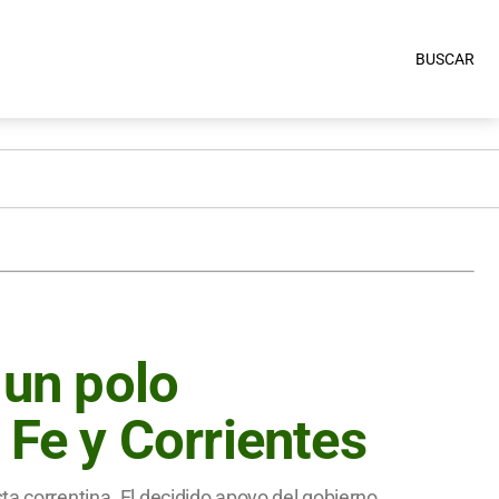
BUSCAR
 un polo
 Fe y Corrientes
ta correntina. El decidido apoyo del gobierno