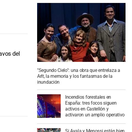
avos del
"Segundo Cielo": una obra que entrelaza a
Arlt, la memoria y los fantasmas de la
inundación
Incendios forestales en
España: tres focos siguen
activos en Castellón y
activaron un amplio operativo
Si Ayala y Menossi están bien,