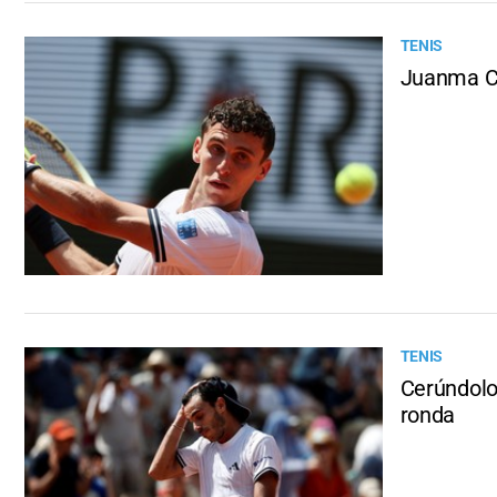
TENIS
Juanma Ce
TENIS
Cerúndolo
ronda