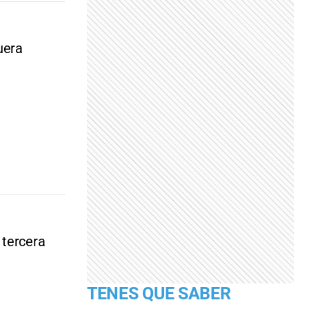
uera
 tercera
TENES QUE SABER