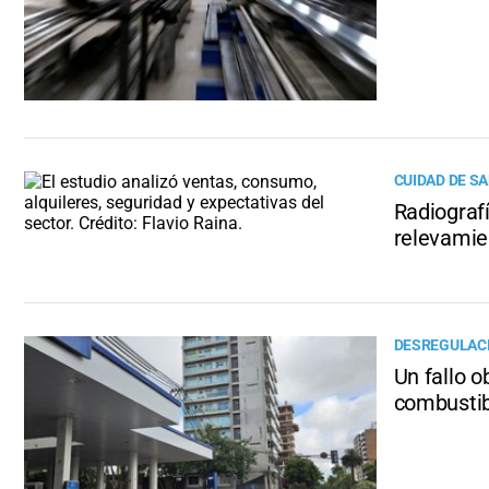
CUIDAD DE SA
Radiograf
relevamie
DESREGULACI
Un fallo o
combustib