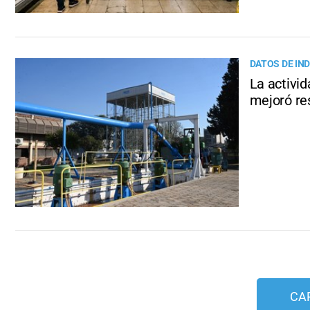
DATOS DE IN
La activid
mejoró re
CA