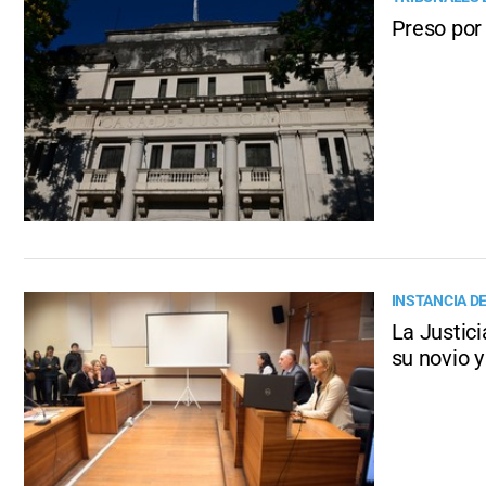
Preso por
INSTANCIA D
La Justic
su novio 