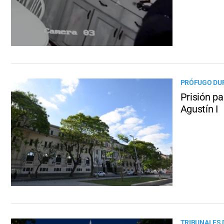
PRÓFUGO DU
Prisión p
Agustín I
TRIBUNALES 