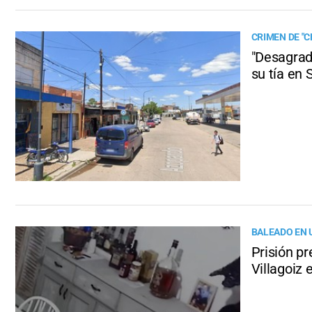
CRIMEN DE "
"Desagrade
su tía en 
BALEADO EN 
Prisión pr
Villagoiz 