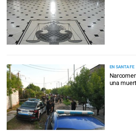
EN SANTA FE
Narcomenud
una muer