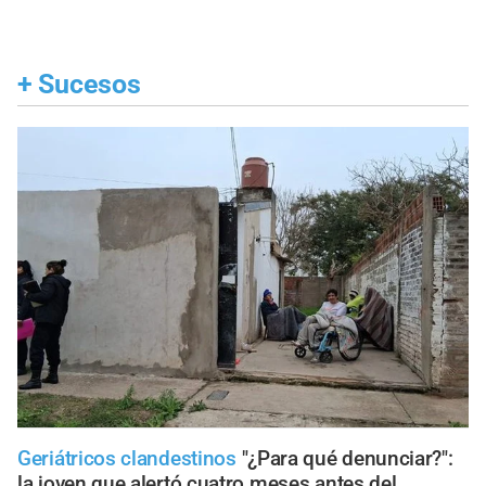
+
Sucesos
Geriátricos clandestinos
"¿Para qué denunciar?":
la joven que alertó cuatro meses antes del