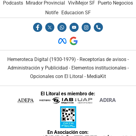
Podcasts
Mirador Provincial
VivíMejor SF
Puerto Negocios
Notife
Educacion SF
Hemeroteca Digital (1930-1979)
-
Receptorías de avisos
-
Administración y Publicidad
-
Elementos institucionales
-
Opcionales con El Litoral
-
MediaKit
El Litoral es miembro de:
En Asociación con: