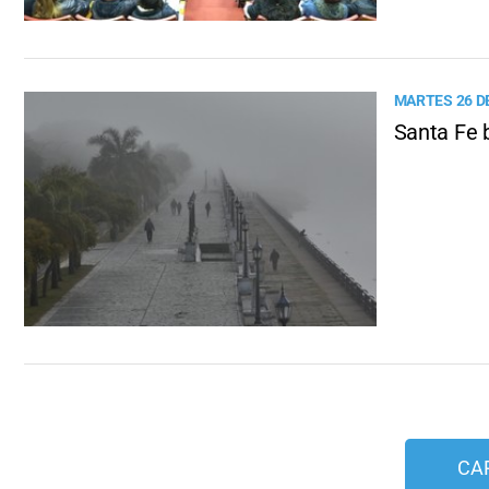
MARTES 26 D
Santa Fe b
CA