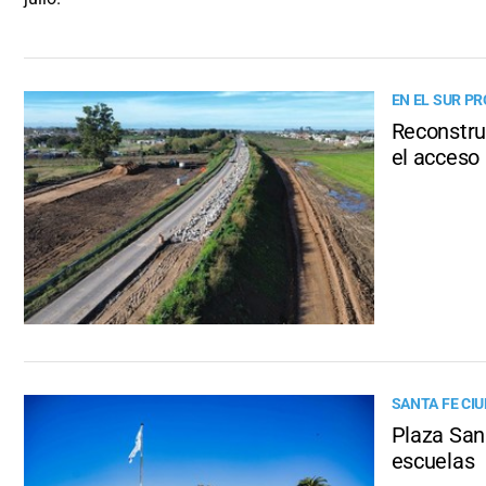
EN EL SUR PR
Reconstru
el acceso 
SANTA FE CI
Plaza San 
escuelas