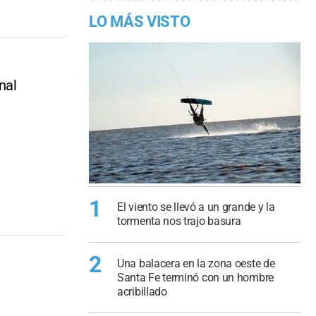
LO MÁS VISTO
nal
1
El viento se llevó a un grande y la
tormenta nos trajo basura
2
Una balacera en la zona oeste de
Santa Fe terminó con un hombre
acribillado