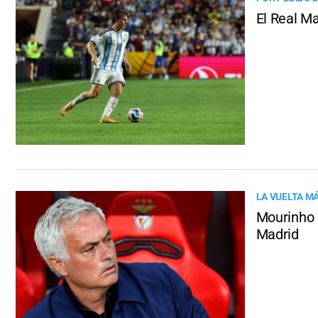
El Real M
LA VUELTA M
Mourinho 
Madrid