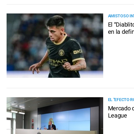
AMISTOSO I
El “Diabli
en la defi
EL "EFECTO R
Mercado d
League