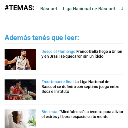
#TEMAS:
Básquet
Liga Nacional de Básquet
Jue
Además tenés que leer:
Desde el Flamengo
Franco Balbi llegó a Unión
y en Brasil se quedaron sin un ídolo
Emocionante final
La Liga Nacional de
Básquet se definirá con séptimo juego entre
Boca e Instituto
Bienestar
"Mindfulness": la técnica para aliviar
el estrés y liberar espacio en tu mente