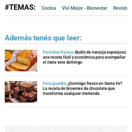
#TEMAS:
Cocina
Viví Mejor - Bienestar
Revista 
Además tenés que leer:
Para días frescos
Budín de naranja esponjoso:
una receta fácil y económica para acompañar
el mate este domingo
Para guardar
¿Domingo fresco en Santa Fe?
La receta de brownies de chocolate que
transforma cualquier merienda