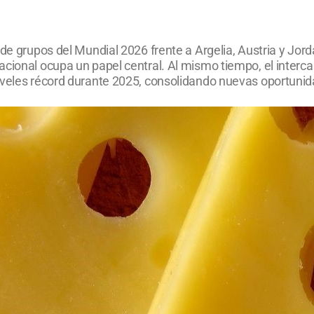
 de grupos del Mundial 2026 frente a Argelia, Austria y Jor
nacional ocupa un papel central. Al mismo tiempo, el inte
iveles récord durante 2025, consolidando nuevas oportunida