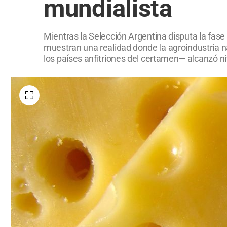
mundialista
Mientras la Selección Argentina disputa la fase
muestran una realidad donde la agroindustria 
los países anfitriones del certamen— alcanzó n