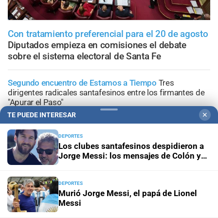
Con tratamiento preferencial para el 20 de agosto
Diputados empieza en comisiones el debate
sobre el sistema electoral de Santa Fe
Segundo encuentro de Estamos a Tiempo
Tres
dirigentes radicales santafesinos entre los firmantes de
"Apurar el Paso"
TE PUEDE INTERESAR
✕
Jornada de Internacionalización
La adaptación climática:
un desafío integral para Santa Fe y el sur global
DEPORTES
Los clubes santafesinos despidieron a
Jorge Messi: los mensajes de Colón y
Lo confirmó Coudannes
Pullaro viaja a Chile con agenda
Unión
productiva vinculada al puerto de Rosario
DEPORTES
Murió Jorge Messi, el papá de Lionel
Proyecto de Losada
Contundente rechazo del
Messi
radicalismo nacional al dictamen sobre falsas denuncias