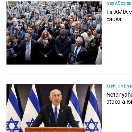
A 32 AÑOS D
La AMIA vo
causa
TENSIÓN EN 
Netanyahu
ataca a Is