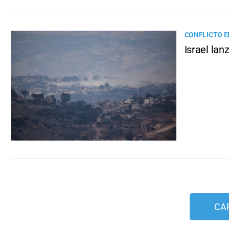
CONFLICTO E
Israel la
CA