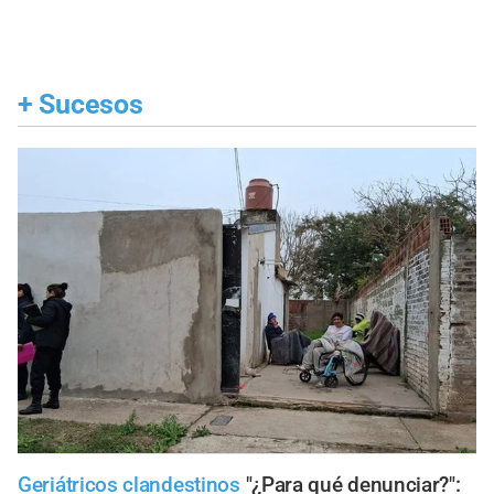
+
Sucesos
Geriátricos clandestinos
"¿Para qué denunciar?":