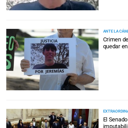
ANTE LA CÁM
Crimen de
quedar en 
EXTRAORDIN
El Senado 
imputabil