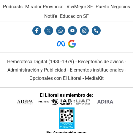
Podcasts
Mirador Provincial
VivíMejor SF
Puerto Negocios
Notife
Educacion SF
Hemeroteca Digital (1930-1979)
-
Receptorías de avisos
-
Administración y Publicidad
-
Elementos institucionales
-
Opcionales con El Litoral
-
MediaKit
El Litoral es miembro de:
En Asociación con: