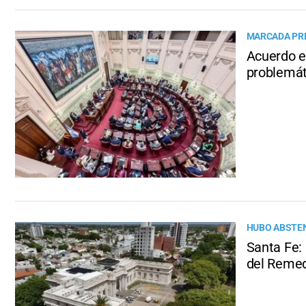
MARCADA PRE
Acuerdo e
problemát
HUBO ABSTEN
Santa Fe:
del Remed