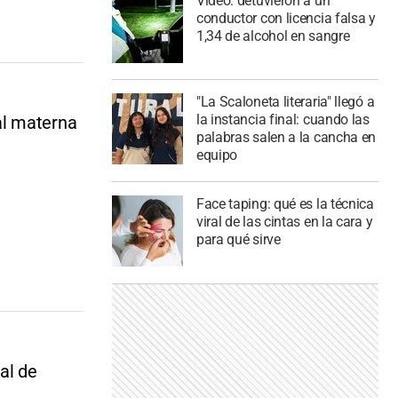
Video: detuvieron a un
conductor con licencia falsa y
1,34 de alcohol en sangre
"La Scaloneta literaria" llegó a
la instancia final: cuando las
al materna
palabras salen a la cancha en
equipo
Face taping: qué es la técnica
viral de las cintas en la cara y
para qué sirve
al de