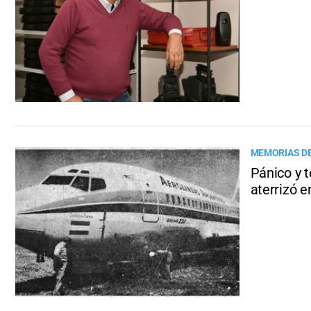
MEMORIAS DE
Pánico y t
aterrizó 