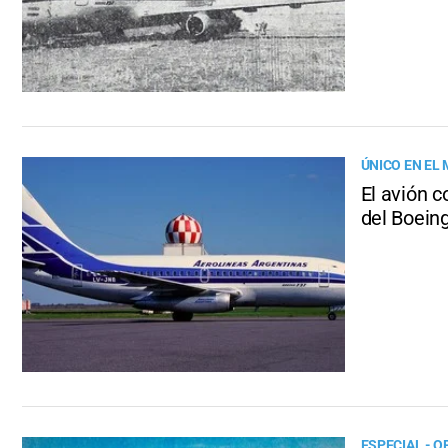
ÚNICO EN EL
El avión c
del Boein
ESPECIAL - O