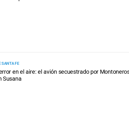
 SANTA FE
error en el aire: el avión secuestrado por Montonero
en Susana