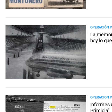
OPERACIÓN PR
La memori
hoy lo qu
OPERACION PR
Informes ú
Primicia”