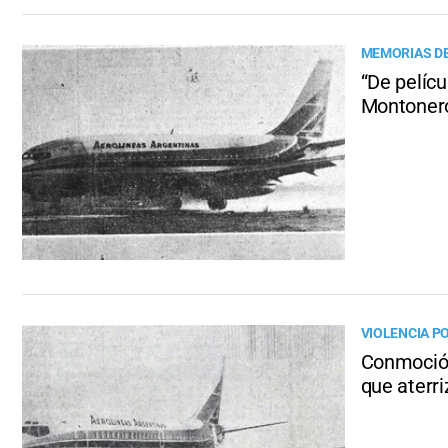
MEMORIAS DE
“De pelícu
Montoner
VIOLENCIA PO
Conmoción
que aterr