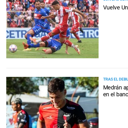
Vuelve Uni
TRAS EL DEBU
Medrán apu
en el ban