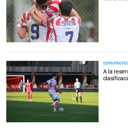
COPA PROYE
A la reser
clasificac