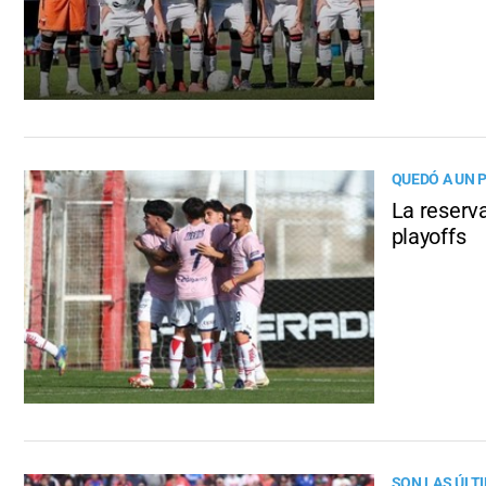
QUEDÓ A UN 
La reserva
playoffs
SON LAS ÚLT