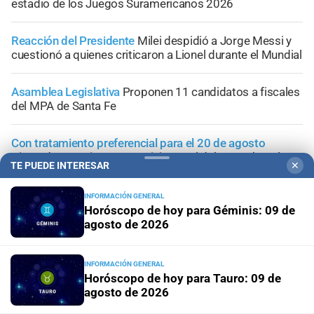
estadio de los Juegos Suramericanos 2026
Reacción del Presidente
Milei despidió a Jorge Messi y
cuestionó a quienes criticaron a Lionel durante el Mundial
Asamblea Legislativa
Proponen 11 candidatos a fiscales
del MPA de Santa Fe
Con tratamiento preferencial para el 20 de agosto
Diputados empieza en comisiones el debate sobre el
TE PUEDE INTERESAR
✕
sistema electoral de Santa Fe
INFORMACIÓN GENERAL
Horóscopo de hoy para Géminis: 09 de
agosto de 2026
+
Área Metropolitana
INFORMACIÓN GENERAL
Horóscopo de hoy para Tauro: 09 de
agosto de 2026