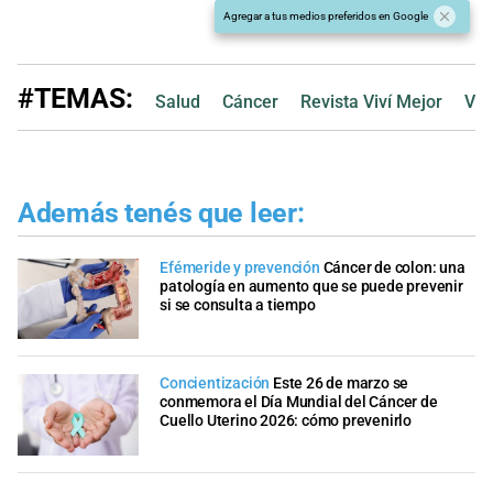
Agregar a tus medios preferidos en Google
#TEMAS:
Salud
Cáncer
Revista Viví Mejor
Viv
Además tenés que leer:
Efémeride y prevención
Cáncer de colon: una
patología en aumento que se puede prevenir
si se consulta a tiempo
Concientización
Este 26 de marzo se
conmemora el Día Mundial del Cáncer de
Cuello Uterino 2026: cómo prevenirlo