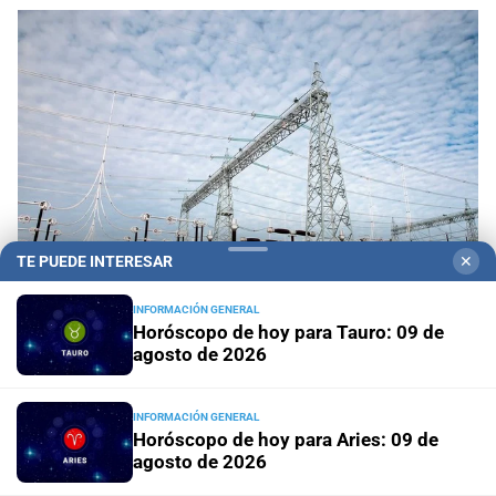
TE PUEDE INTERESAR
✕
INFORMACIÓN GENERAL
Horóscopo de hoy para Tauro: 09 de
Tarifazo eléctrico a las industrias
El precio de atar
agosto de 2026
la producción al vaivén del mercado mundial
INFORMACIÓN GENERAL
En Rosario
Invencible Arena: Pullaro inauguró el nuevo
Horóscopo de hoy para Aries: 09 de
estadio de los Juegos Suramericanos 2026
agosto de 2026