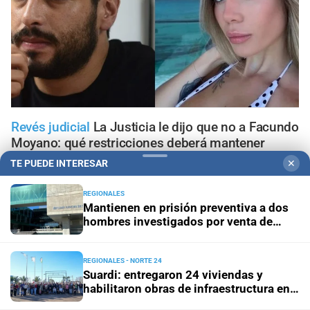
Revés judicial
La Justicia le dijo que no a Facundo
Moyano: qué restricciones deberá mantener
TE PUEDE INTERESAR
✕
Villa Oculta
Investigan la muerte de un hombre en la
ciudad de Santa Fe
REGIONALES
Mantienen en prisión preventiva a dos
hombres investigados por venta de
Hay siete heridos
Chocaron un tren y un colectivo a
drogas en Avellaneda
metros de La Bombonera
REGIONALES - NORTE 24
Suardi: entregaron 24 viviendas y
Tribunales
Prisión preventiva para dos hermanos
habilitaron obras de infraestructura en
acusados por un brutal asalto contra un adolescente en
el departamento San Cristóbal
Santa Fe