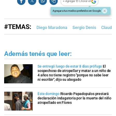
+ Agregar El Litoral en
Agregar a tus medios preferidos en Google
#TEMAS:
Diego Maradona
Sergio Denis
Claudio
Además tenés que leer:
Se entregó luego de estar 8 días prófugo
El
sospechoso de atropellar y matar a un niño de
4 años no tiene registro "porque no sabe leer
ni escribir", dijo su abogado
Este domingo
Ricardo Papadopulos prestará
declaración indagatoria por la muerte del niño
atropellado en Flores