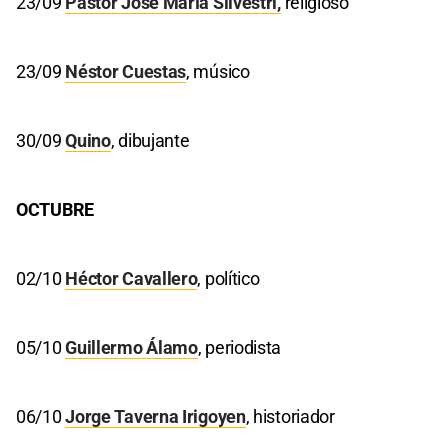
23/09
Pastor José María Silvestri,
religioso
23/09
Néstor Cuestas
, músico
30/09
Quino
, dibujante
OCTUBRE
02/10
Héctor Cavallero
, político
05/10
Guillermo Álamo
, periodista
06/10
Jorge Taverna Irigoyen
, historiador