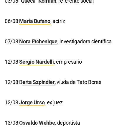
03/08 "
Queca" Kofman
, referente social
06/08
María Bufano
, actriz
07/08
Nora Etchenique
, investigadora científica
12/08
Sergio Nardelli
, empresario
12/08 B
erta Szpindler,
viuda de Tato Bores
12/08
Jorge Urso
, ex juez
13/08
Osvaldo Wehbe
, deportista