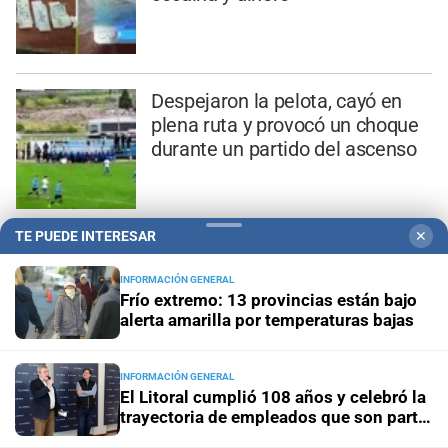
Despejaron la pelota, cayó en
plena ruta y provocó un choque
durante un partido del ascenso
TE PUEDE INTERESAR
✕
Moria Casán sorprendió a
Natalia Oreiro al contar su
INFORMACIÓN GENERAL
Frío extremo: 13 provincias están bajo
insólito secreto de belleza:
alerta amarilla por temperaturas bajas
“Esperma de salmón”
INFORMACIÓN GENERAL
El Litoral cumplió 108 años y celebró la
trayectoria de empleados que son parte
de su historia