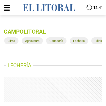
12.4°
CAMPO
LITORAL
Clima
Agricultura
Ganadería
Lecheria
Edición
LECHERÍA