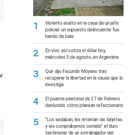
1
Violento asalto en la casa de un jefe
policial: un supuesto delincuente fue
herido de bala
2
En vivo: así cotiza el dólar hoy,
miércoles 5 de agosto, en Argentina
3
Qué dijo Facundo Moyano tras
ar
recuperar la libertad en la causa que lo
investiga
4
El puente peatonal de 27 de Febrero
deslucido: cómo planean refaccionarlo
5
"Los sedaban, les retenían las tarjetas
y les comprábamos comida": el duro
testimonio de un extrabajador del