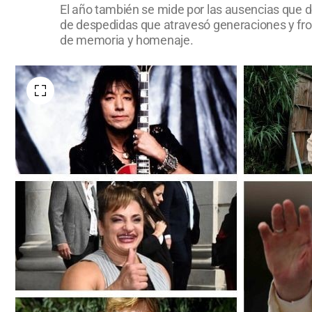
El año también se mide por las ausencias que dej
de despedidas que atravesó generaciones y fron
de memoria y homenaje.